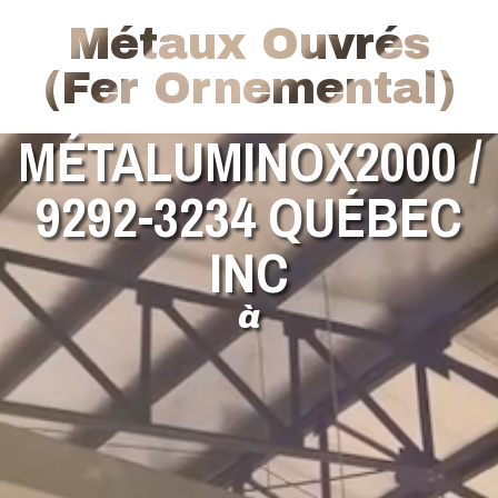
Métaux Ouvrés
(Fer Ornemental)
MÉTALUMINOX2000 /
9292-3234 QUÉBEC
INC
à